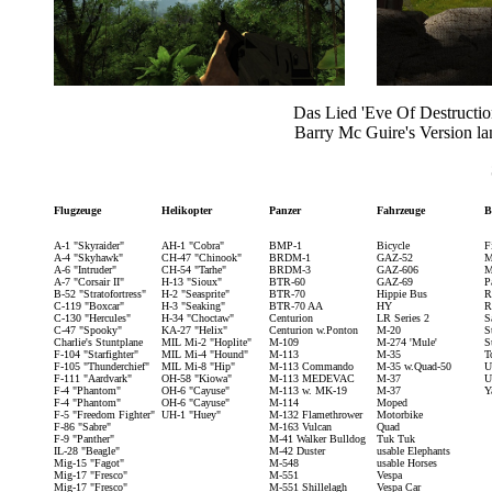
Das Lied 'Eve Of Destruction
Barry Mc Guire's Version la
Flugzeuge
Helikopter
Panzer
Fahrzeuge
B
A-1 "Skyraider"
AH-1 "Cobra"
BMP-1
Bicycle
F
A-4 "Skyhawk"
CH-47 "Chinook"
BRDM-1
GAZ-52
M
A-6 "Intruder"
CH-54 "Tarhe"
BRDM-3
GAZ-606
M
A-7 "Corsair II"
H-13 "Sioux"
BTR-60
GAZ-69
P
B-52 "Stratofortress"
H-2 "Seasprite"
BTR-70
Hippie Bus
R
C-119 "Boxcar"
H-3 "Seaking"
BTR-70 AA
HY
R
C-130 "Hercules"
H-34 "Choctaw"
Centurion
LR Series 2
S
C-47 "Spooky"
KA-27 "Helix"
Centurion w.Ponton
M-20
S
Charlie's Stuntplane
MIL Mi-2 "Hoplite"
M-109
M-274 'Mule'
S
F-104 "Starfighter"
MIL Mi-4 "Hound"
M-113
M-35
T
F-105 "Thunderchief"
MIL Mi-8 "Hip"
M-113 Commando
M-35 w.Quad-50
U
F-111 "Aardvark"
OH-58 "Kiowa"
M-113 MEDEVAC
M-37
U
F-4 "Phantom"
OH-6 "Cayuse"
M-113 w. MK-19
M-37
Y
F-4 "Phantom"
OH-6 "Cayuse"
M-114
Moped
F-5 "Freedom Fighter"
UH-1 "Huey"
M-132 Flamethrower
Motorbike
F-86 "Sabre"
M-163 Vulcan
Quad
F-9 "Panther"
M-41 Walker Bulldog
Tuk Tuk
IL-28 "Beagle"
M-42 Duster
usable Elephants
Mig-15 "Fagot"
M-548
usable Horses
Mig-17 "Fresco"
M-551
Vespa
Mig-17 "Fresco"
M-551 Shillelagh
Vespa Car