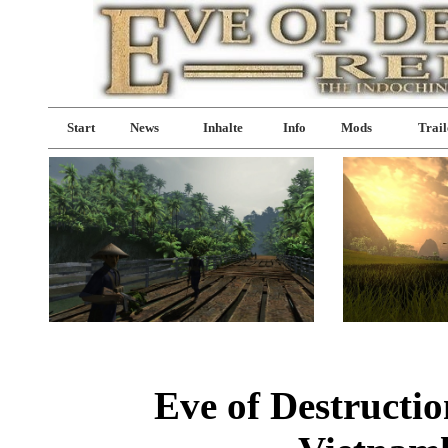
Start
News
Inhalte
Info
Mods
Trail
Eve of Destruct