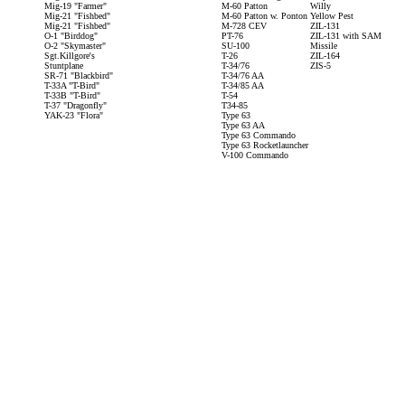
Mig-19 "Farmer"
M-60 Patton
Willy
Mig-21 "Fishbed"
M-60 Patton w. Ponton
Yellow Pest
Mig-21 "Fishbed"
M-728 CEV
ZIL-131
O-1 "Birddog"
PT-76
ZIL-131 with SAM
O-2 "Skymaster"
SU-100
Missile
Sgt.Killgore's
T-26
ZIL-164
Stuntplane
T-34/76
ZIS-5
SR-71 "Blackbird"
T-34/76 AA
T-33A "T-Bird"
T-34/85 AA
T-33B "T-Bird"
T-54
T-37 "Dragonfly"
T34-85
YAK-23 "Flora"
Type 63
Type 63 AA
Type 63 Commando
Type 63 Rocketlauncher
V-100 Commando